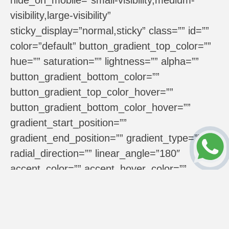
visibility,large-visibility”
sticky_display=”normal,sticky” class=”” id=””
color=”default” button_gradient_top_color=””
hue=”” saturation=”” lightness=”” alpha=””
button_gradient_bottom_color=””
button_gradient_top_color_hover=””
button_gradient_bottom_color_hover=””
gradient_start_position=””
gradient_end_position=”” gradient_type=””
radial_direction=”” linear_angle=”180″
accent_color=”” accent_hover_color=””
type=”” bevel_color=”” bevel_color_hover=””
border_top=”” border_right=””
border_bottom=”” border_left=””