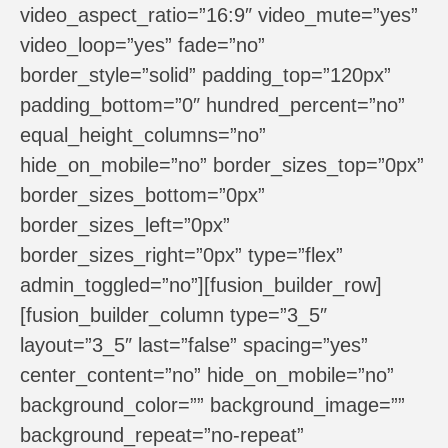
video_aspect_ratio=”16:9″ video_mute=”yes”
video_loop=”yes” fade=”no”
border_style=”solid” padding_top=”120px”
padding_bottom=”0″ hundred_percent=”no”
equal_height_columns=”no”
hide_on_mobile=”no” border_sizes_top=”0px”
border_sizes_bottom=”0px”
border_sizes_left=”0px”
border_sizes_right=”0px” type=”flex”
admin_toggled=”no”][fusion_builder_row]
[fusion_builder_column type=”3_5″
layout=”3_5″ last=”false” spacing=”yes”
center_content=”no” hide_on_mobile=”no”
background_color=”” background_image=””
background_repeat=”no-repeat”