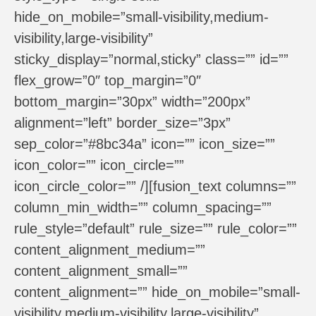
hide_on_mobile=”small-visibility,medium-
visibility,large-visibility”
sticky_display=”normal,sticky” class=”” id=””
flex_grow=”0″ top_margin=”0″
bottom_margin=”30px” width=”200px”
alignment=”left” border_size=”3px”
sep_color=”#8bc34a” icon=”” icon_size=””
icon_color=”” icon_circle=””
icon_circle_color=”” /][fusion_text columns=””
column_min_width=”” column_spacing=””
rule_style=”default” rule_size=”” rule_color=””
content_alignment_medium=””
content_alignment_small=””
content_alignment=”” hide_on_mobile=”small-
visibility,medium-visibility,large-visibility”