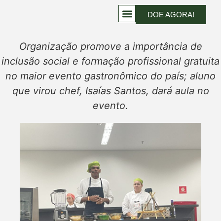
DOE AGORA!
PROJETOS QUE TRANSFORMAM VIDAS
QUERO AJUDAR
Organização promove a importância de
inclusão social e formação profissional gratuita
no maior evento gastronômico do país; aluno
que virou chef, Isaías Santos, dará aula no
evento.